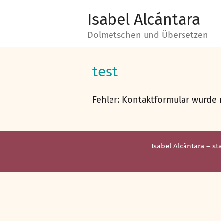
Zum
Zum
Isabel Alcántara
Inhalt
Inhalt
Dolmetschen und Übersetzen
springen
springen
test
Fehler:
Kontaktformular wurde 
Isabel Alcántara – st