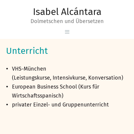
Zum
Zum
Isabel Alcántara
Inhalt
Inhalt
Dolmetschen und Übersetzen
springen
springen
Menü
Unterricht
VHS-München
(Leistungskurse, Intensivkurse, Konversation)
European Business School
(Kurs für
Wirtschaftsspanisch)
privater Einzel- und Gruppenunterricht